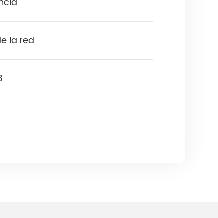
ncial
de la red
3