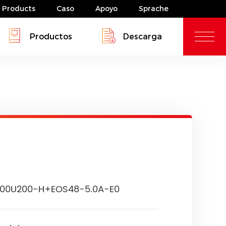
Products
Caso
Apoyo
Sprache
Productos
Descarga
as de almacenamiento de energía
ador solar&inversor solar
¿Dónde comprar?
as de almacenamiento de energía
s
s
8 - 10kw
Serie HYP 5kw
100U200-H+EOS48-5.0A-E0
8 - 10kw
Serie HYP 5kw