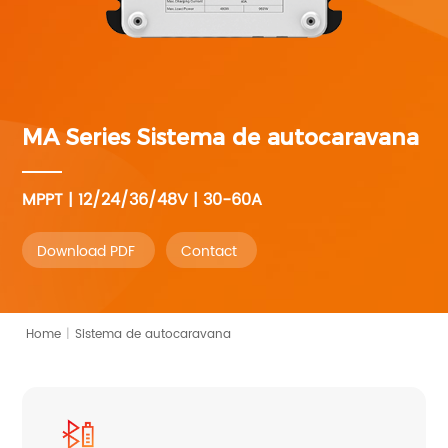
MA Series
Sistema de autocaravana
MPPT | 12/24/36/48V | 30-60A
Download PDF
Contact
Home
|
Sistema de autocaravana