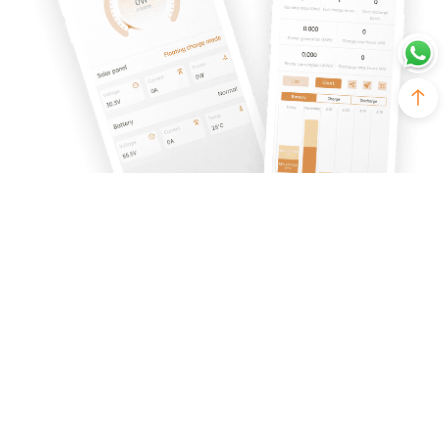
Srne Solar Energy co., Ltd.
Número de Registro ICP de Guangdong 09126372.