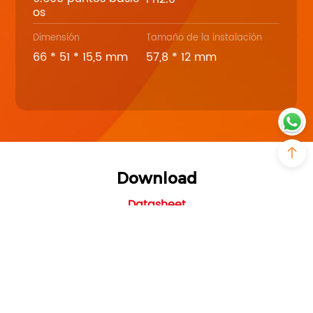
os
Dimensión
Tamaño de la instalación
66 * 51 * 15,5 mm
57,8 * 12 mm
Download
Datasheet
WIFI-1_datasheet_V1.0
PDF - 816KB - Updated Tuesday, October 31,
2023