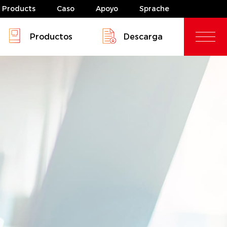
Products
Caso
Apoyo
Sprache
Productos
Descarga
as de almacenamiento de energía
ador solar&inversor solar
¿Dónde comprar?
as de almacenamiento de energía
s
s
8 - 10kw
Serie HYP 5kw
8 - 10kw
Serie HYP 5kw