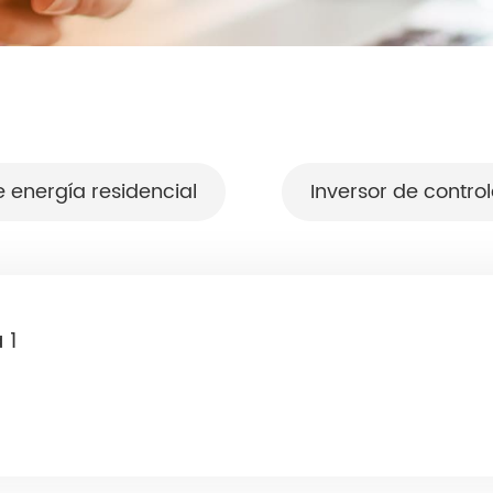
Serie HF / HFP 3 - 5kw
energía residencial
Inversor de contro
Serie HF / HFP 3 - 5kw
 1